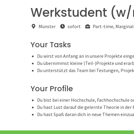
Werkstudent (w/
Münster
sofort
Part-time, Margina
Your Tasks
Du wirst von Anfang an in unsere Projekte eing
Du übernimmst kleine (Teil-)Projekte und erarb
Du unterstützt das Team bei Testungen, Proje
Your Profile
Du bist bei einer Hochschule, Fachhochschule o
Du hast Lust darauf die gelernte Theorie in der
Du hast Spaß daran dich in neue Themen einzua