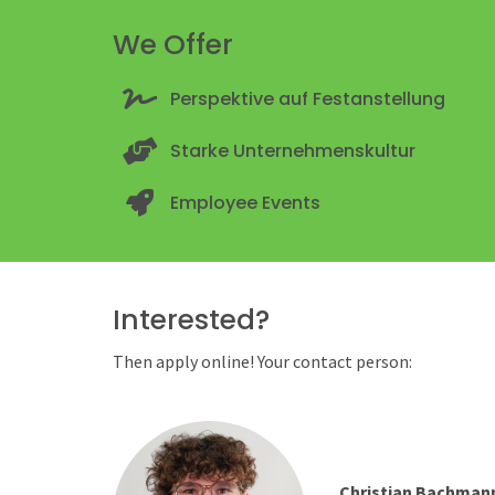
We Offer
Perspektive auf Festanstellung
Starke Unternehmenskultur
Employee Events
Interested?
Then apply online! Your contact person:
Christian Bachman